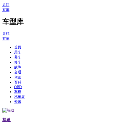
返回
有车
车型库
导航
有车
首页
用车
养车
修车
故障
交通
驾驶
百科
OBD
车模
汽车展
资讯
福迪