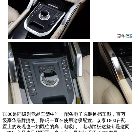
T800是同级别竞品车型中唯一配备电子选装换挡车型，百万
级豪华品牌捷豹、路虎一直在使用这项配置。众泰T800在配
置上的表现也一如既往的高，电吸门，电动踏板这些都是这同