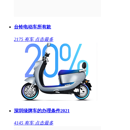
台铃电动车所有款
2175
有车
点击最多
深圳绿牌车的办理条件2021
4145
有车
点击最多