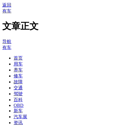
返回
有车
文章正文
导航
有车
首页
用车
养车
修车
故障
交通
驾驶
百科
OBD
新车
汽车展
资讯