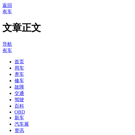
返回
有车
文章正文
导航
有车
首页
用车
养车
修车
故障
交通
驾驶
百科
OBD
新车
汽车展
资讯