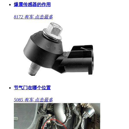
爆震传感器的作用
8172
有车
点击最多
节气门在哪个位置
5085
有车
点击最多