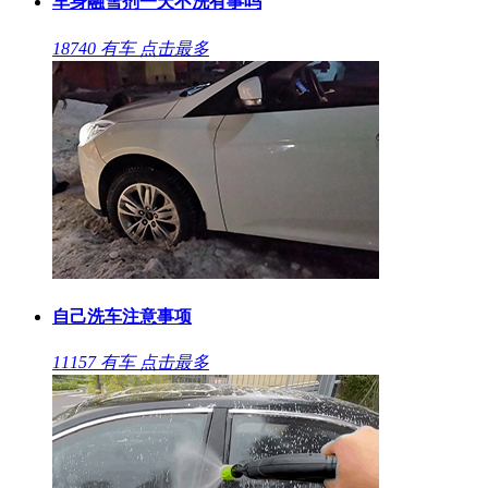
车身融雪剂一天不洗有事吗
18740
有车
点击最多
自己洗车注意事项
11157
有车
点击最多