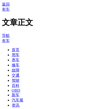
返回
有车
文章正文
导航
有车
首页
用车
养车
修车
故障
交通
驾驶
百科
OBD
新车
汽车展
资讯