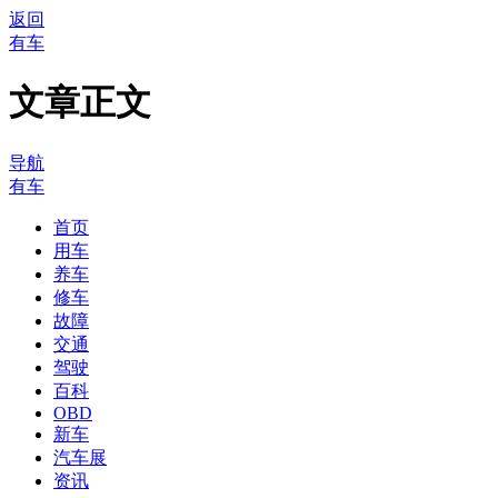
返回
有车
文章正文
导航
有车
首页
用车
养车
修车
故障
交通
驾驶
百科
OBD
新车
汽车展
资讯