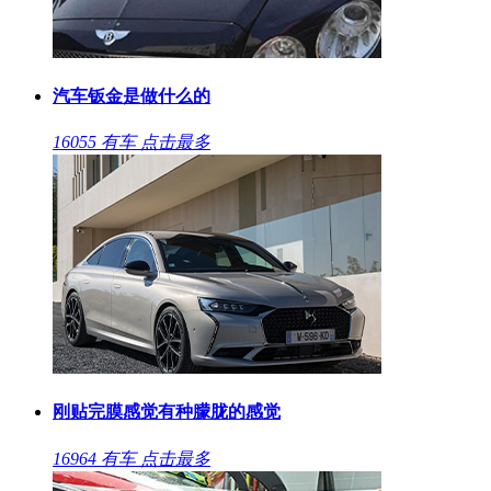
汽车钣金是做什么的
16055
有车
点击最多
刚贴完膜感觉有种朦胧的感觉
16964
有车
点击最多