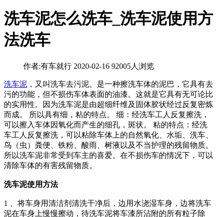
洗车泥怎么洗车_洗车泥使用方
法洗车
作者:有车就行
2020-02-16
92005人浏览
洗车泥
，又叫洗车去污泥。是一种擦洗车体的泥巴，它具有去
污的功能，但不损伤车体表面的油漆。这就是它具有无可论比
的实用性。因为洗车泥是由超细纤维及固体胶状经过反复密炼
而成。 所以具有细，粘的特点。 细：经洗车工人反复擦洗，
可以擦入车体因氧化而产生的细孔，斑状。 粘的特点：经洗
车工人反复擦洗，可以粘除车体上的自然氧化、水垢、洗车、
鸟（虫）粪便、铁粉、酸雨、树液以及不当护理的残留物质。
所以洗车泥非常受到车主的喜爱。在不损伤车的情况下，可以
清除车体的有害残留物质。
洗车泥使用方法
1 、将车身用清洁剂清洗干净后，边用水浇湿车身，边将洗车
泥在车身上慢慢擦动，待洗车泥将车漆所沾附的所有粒子除