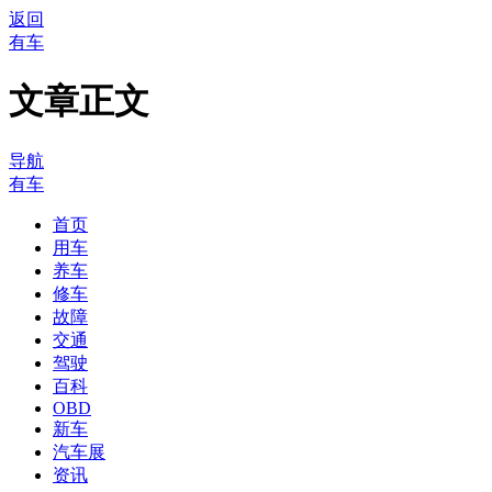
返回
有车
文章正文
导航
有车
首页
用车
养车
修车
故障
交通
驾驶
百科
OBD
新车
汽车展
资讯