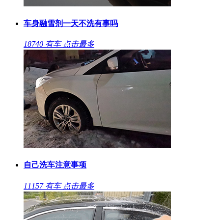
车身融雪剂一天不洗有事吗
18740
有车
点击最多
自己洗车注意事项
11157
有车
点击最多